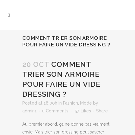
COMMENT TRIER SON ARMOIRE
POUR FAIRE UN VIDE DRESSING ?
20 OCT
COMMENT
TRIER SON ARMOIRE
POUR FAIRE UN VIDE
DRESSING ?
Posted at 18:00h
in
Fashion
,
Mode
by
admin1
0 Comments
57
Likes
Share
Au premier abord, ça ne donne pas vraiment
envie. Mais trier son dressing peut s’avérer