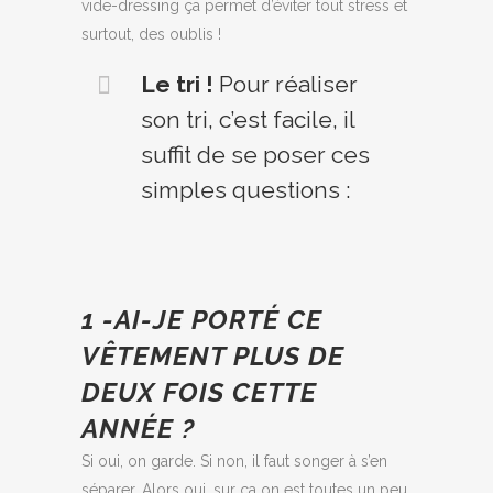
vide-dressing ça permet d’éviter tout stress et
surtout, des oublis !
Le tri !
Pour réaliser
son tri, c’est facile, il
suffit de se poser ces
simples questions :
1 -AI-JE PORTÉ CE
VÊTEMENT PLUS DE
DEUX FOIS CETTE
ANNÉE ?
Si oui, on garde. Si non, il faut songer à s’en
séparer. Alors oui, sur ça on est toutes un peu