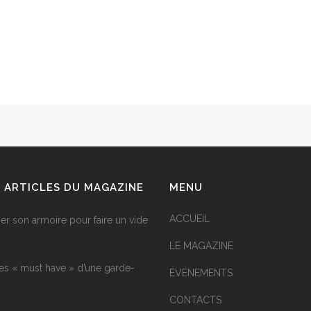
 ARTICLES DU MAGAZINE
MENU
ACCUEIL
r son armoire pour faire un vide
LE MAGAZINE
les « must have » d’une garde-
ÉVÉNEMENTS
CONTACTS