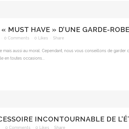
 « MUST HAVE » D’UNE GARDE-ROBE
0 Comments
0
Likes
Share
oire mais aussi au moral. Cependant, nous vous conseillons de garder 
le en toutes occasions...
CESSOIRE INCONTOURNABLE DE L’É
1
0 Comments
0
Likes
Share