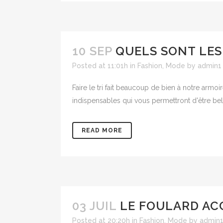
10 SEP
QUELS SONT LES
Posted at 11:01h
in
Fashion
,
Mode
by
admin1
Faire le tri fait beaucoup de bien à notre arm
indispensables qui vous permettront d'être bel
READ MORE
03 JUIL
LE FOULARD AC
Posted at 20:20h
in
Fashion
,
Mode
by
admin