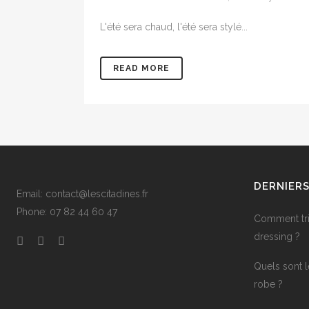
L'été sera chaud, l'été sera stylé...
READ MORE
DERNIERS
Email: contact@lescitadines.fr
Phone: 07 82 44 60 47
Comment trie
dressing ?
Quels sont 
robe ?