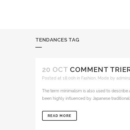
TENDANCES TAG
20 OCT
COMMENT TRIER
Posted at 18:00h
in
Fashion
,
Mode
by
admin
The term minimalism is also used to describe a
been highly influenced by Japanese traditional de
READ MORE