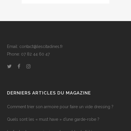
Email: contact@lescitadines.fr
Phone: 07 82 44 60 47
DERNIERS ARTICLES DU MAGAZINE
Comment trier son armoire pour faire un vide dressing ?
Quels sont les « must have » d’une garde-robe ?