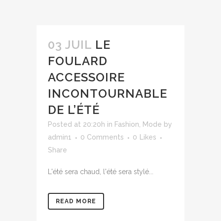
03 JUIL
LE
FOULARD
ACCESSOIRE
INCONTOURNABLE
DE L’ÉTÉ
Posted at 20:20h
in
Fashion
,
Mode
by
admin1
0 Comments
0
Likes
Share
L'été sera chaud, l'été sera stylé...
READ MORE