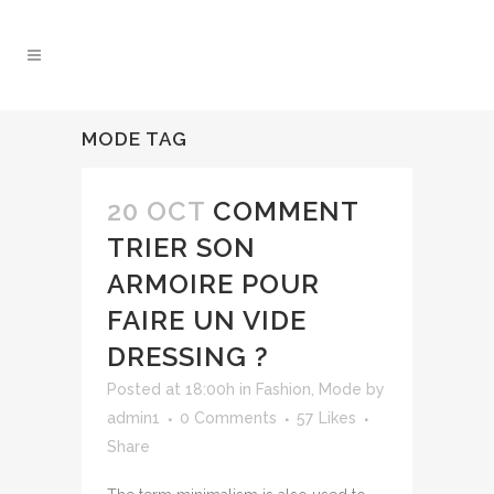
MODE TAG
20 OCT
COMMENT
TRIER SON
ARMOIRE POUR
FAIRE UN VIDE
DRESSING ?
Posted at 18:00h
in
Fashion
,
Mode
by
admin1
0 Comments
57
Likes
Share